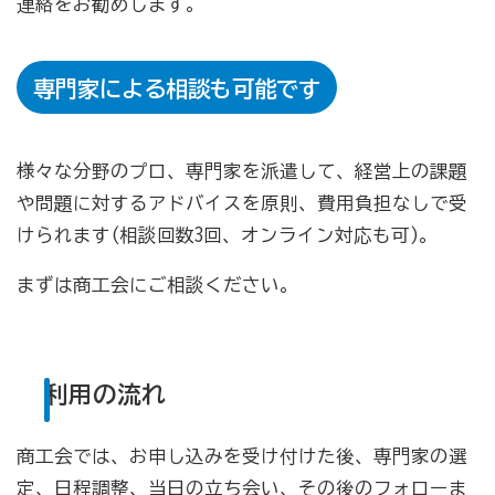
連絡をお勧めします。
病気やケガで働けない場合の所得を補償（休業補償制
度）
専門家による相談も可能です
全国商工会連合会会員福祉共済「がん」重点補償
万が一の「労働災害」と使用者賠償補償がセットの保険
（商工会の業務災害保険）
様々な分野のプロ、専門家を派遣して、経営上の課題
や問題に対するアドバイスを原則、費用負担なしで受
海外での知財係争による経営リスクから皆様をお守りし
ます（海外知財訴訟費用保険制度）
けられます(相談回数3回、オンライン対応も可)。
事業活動のリスクを全て備えた保険（ビジネス総合保
まずは商工会にご相談ください。
険）
情報漏えいリスクの備えに（情報漏えい保険）
利用の流れ
商工会のサービス
商工会では、お申し込みを受け付けた後、専門家の選
経理・記帳代行
定、日程調整、当日の立ち会い、その後のフォローま