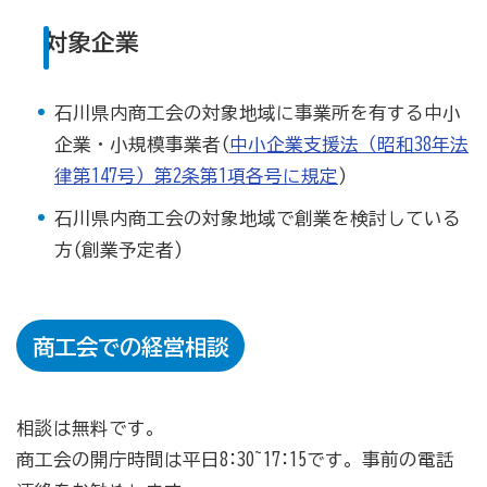
対象企業
商工会の共済・保険
一つの掛金で貯蓄・生命保障・融資の3つの備え（商工
石川県内商工会の対象地域に事業所を有する中小
貯蓄共済）
企業・小規模事業者(
中小企業支援法（昭和38年法
律第147号）第2条第1項各号に規定
)
死亡保険金(最高6千万円)の掛捨共済・福祉共済「生
命」保障
石川県内商工会の対象地域で創業を検討している
石川県中小企業共済協同組合(傷害共済・自動車事故費
方(創業予定者)
用共済）
従業員の退職金共済制度
商工会での経営相談
経営者の退職金制度（小規模企業共済）
取引先の破たんによる連鎖倒産を防ぐ（中小企業倒産防
止共済）
相談は無料です。
商工会の開庁時間は平日8:30~17:15です。事前の電話
海外PL保険(国内補償は、ビジネス総合保険へ）