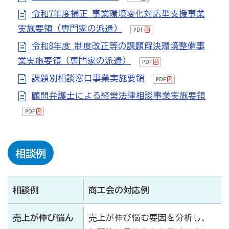
商工会
令和7年度補正_事業環境変化対応型支援事業
実施要領（専門家の派遣）
目的
事業内容
商工会のあゆみ（沿革）
令和8年度_制度改正等の課題解決環境整備事
青年部について
女性部について
業実施要領（専門家の派遣）
課題別相談窓口事業実施要領
セミナー・講習会情報
顧問弁護士による経営法律相談事業実施要領
いしかわ商工会のインボイス広報
採用情報
相談例
経済・景気動向調査書
相談例
商工会の対応例
「富来観光に関するアンケート」調査結果報告
売上が伸び悩ん
売上が伸び悩む要因を分析し、