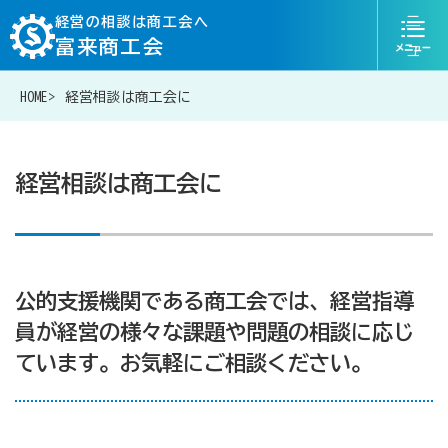
ニ
経営の相談は商工会へ
富来商工会
ュ
ー
HOME
経営相談は商工会に
076-204-6830
お問い合わせ
経営相談は商工会に
経営相談は商工会に
公的支援機関である商工会では、経営指導
補助金・助成金一覧
員が経営の様々な課題や問題の相談に応じ
ています。お気軽にご相談ください。
商工会が扱う融資・金融制度
令和6年能登半島地震等災害に関する支援情報