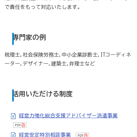
[商工会員限定]初期費用も月額料金も0円!「グーペ」な
で責任をもって対応いたします。
ら、ホームページが無料で作れます。
メリットがいっぱい、労働保険事務
専門家の例
商工会が扱う検定
全国商工会珠算検定試験
税理士,社会保険労務士,中小企業診断士,ITコーディネ
ーター,デザイナー,建築士,弁理士など
リテールマーケティング（販売士）検定試験
石川県内の商工会の支援事例
活用いただける制度
行きます・聞きます・提案します そして伴走します～
商工会の支援事例～
経営力強化総合支援アドバイザー派遣事業
会報「商工かが．のと」
経営安定特別相談事業