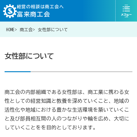
ニ
経営の相談は商工会へ
富来商工会
ュ
ー
HOME
商工会
女性部について
076-204-6830
お問い合わせ
女性部について
経営相談は商工会に
商工会の内部組織である女性部は、商工業に携わる女
補助金・助成金一覧
性としての経営知識と教養を深めていくこと、地域の
活性化や地域における豊かな生活環境を築いていくこ
商工会が扱う融資・金融制度
と及び部員相互間の人のつながりや輪を広め、大切に
していくことをを目的としております。
令和6年能登半島地震等災害に関する支援情報