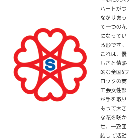
病気やケガで働けない場合の所得を補償（休業補償制
ハートがつ
度）
ながりあっ
全国商工会連合会会員福祉共済「がん」重点補償
て一つの花
になってい
万が一の「労働災害」と使用者賠償補償がセットの保険
る形です。
（商工会の業務災害保険）
これは、優
海外での知財係争による経営リスクから皆様をお守りし
しさと情熱
ます（海外知財訴訟費用保険制度）
的な全国6ブ
事業活動のリスクを全て備えた保険（ビジネス総合保
ロックの商
険）
工会女性部
情報漏えいリスクの備えに（情報漏えい保険）
が手を取り
あって大き
な花を咲か
商工会のサービス
せ、一致団
経理・記帳代行
結して活動