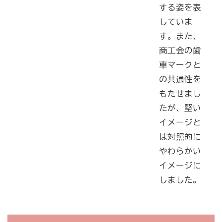
[商工会員限定]初期費用も月額料金も0円!「グーペ」な
する姿を表
ら、ホームページが無料で作れます。
していま
メリットがいっぱい、労働保険事務
す。また、
商工会の歯
車マークと
商工会が扱う検定
の共通性を
全国商工会珠算検定試験
もたせまし
リテールマーケティング（販売士）検定試験
たが、堅い
イメージと
石川県内の商工会の支援事例
は対照的に
やわらかい
行きます・聞きます・提案します そして伴走します～
イメージに
商工会の支援事例～
しました。
会報「商工かが．のと」