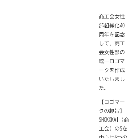
商工会女性
商工会の共済・保険
部組織化40
一つの掛金で貯蓄・生命保障・融資の3つの備え（商工
周年を記念
貯蓄共済）
して、商工
死亡保険金(最高6千万円)の掛捨共済・福祉共済「生
会女性部の
命」保障
統一ロゴマ
ークを作成
石川県中小企業共済協同組合(傷害共済・自動車事故費
用共済）
いたしまし
た。
従業員の退職金共済制度
経営者の退職金制度（小規模企業共済）
【ロゴマー
クの趣旨】
取引先の破たんによる連鎖倒産を防ぐ（中小企業倒産防
SHOKOKAI（商
止共済）
工会）のSを
海外PL保険(国内補償は、ビジネス総合保険へ）
中心に6つの