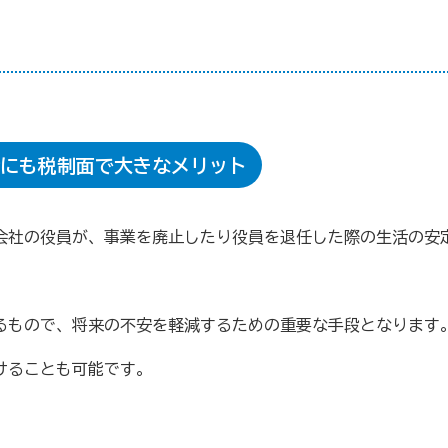
貯蓄共済）
死亡保険金(最高6千万円)の掛捨共済・福祉共済
用共済）
従業員の退職金共済制度
経営者の退職金制度（
止共済）
海外PL保険(国内補償は、ビジネス総合保険へ）
にも税制面で大きなメリット
）
全国商工会連合会会員福祉共済「がん」重点補償
（商工会の業務災害保険）
会社の役員が、事業を廃止したり役員を退任した際の生活の安
ます（海外知財訴訟費用保険制度）
事業活動のリスクを全
るもので、将来の不安を軽減するための重要な手段となります
けることも可能です。
も0円!「グーペ」なら、ホームページが無料で作れます。
メ