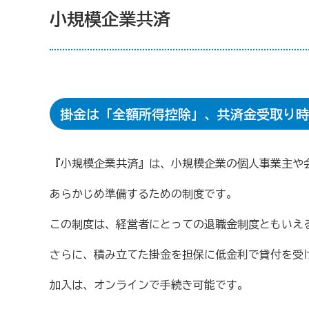
小規模企業共済
商工会の共済・保険
一つの掛金で貯蓄・生命保障・融資の3つの備え（商工
石川県中小企業共済協同組合(傷害共済・自動車事故費
取引先の破たんによる連鎖倒産を防ぐ（中小企業倒産防
掛金は「全額所得控除」、共済金受取り時
病気やケガで働けない場合の所得を補償（休業補償制度
万が一の「労働災害」と使用者賠償補償がセットの保険
『小規模企業共済』は、小規模企業の個人事業主や
海外での知財係争による経営リスクから皆様をお守りし
あらかじめ準備するための制度です。
情報漏えいリスクの備えに（情報漏えい保険）
この制度は、経営者にとっての退職金制度ともいえ
商工会のサービス
さらに、積み立てた掛金を担保に低金利で貸付を受
経理・記帳代行
[商工会員限定]初期費用も月額料金
加入は、オンラインで手続き可能です。