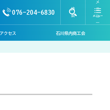
メ
検
ニ
076-204-6830
索
ュ
ー
アクセス
石川県内商工会