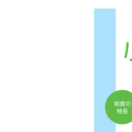
商工会が扱う検定
全国商工会珠算検定試験
リテールマーケティング（
石川県内の商工会の支援事例
行きます・聞きます・提案します そして伴走します～
会報「商工かが．のと」
商工会
目的
事業内容
商工会のあゆみ（沿革）
青年部
セミナー・講習会情報