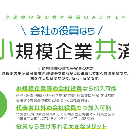
販売士）検定試験
商工会の支援事例～
について
女性部について