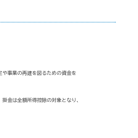
「生命」保障
小規模企業共済）
定や事業の再建を図るための資金を
て備えた保険（ビジネス総合保険）
。掛金は全額所得控除の対象となり、
リットがいっぱい、労働保険事務