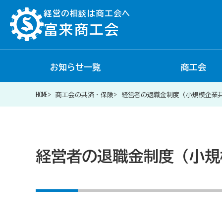
経営の相談は商工会へ
富来商工会
お知らせ一覧
商工会
経営相談は商工会に
HOME
商工会の共済・保険
経営者の退職金制度（小規模企業
補助金・助成金一覧
経営者の退職金制度（小規
商工会が扱う融資・金融制度
令和6年能登半島地震等災害に関する支援情報