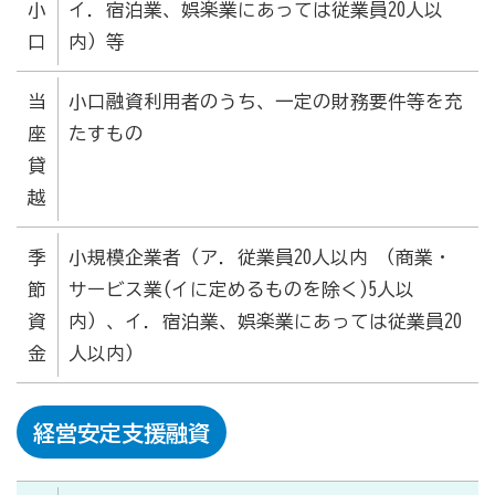
小
イ．宿泊業、娯楽業にあっては従業員20人以
口
内）等
当
小口融資利用者のうち、一定の財務要件等を充
座
たすもの​​
貸
越
季
小規模企業者（ア．従業員20人以内 （商業・
節
サービス業(イに定めるものを除く)5人以
資
内）、イ．宿泊業、娯楽業にあっては従業員20
金
人以内）
経営安定支援融資