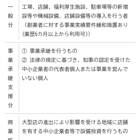
[商工会員限定]初期費用も月額料金も0円!「グーペ」な
一
工場、店舗、福利厚生施設、駐車場等の新増
ら、ホームページが無料で作れます。
般
設等や機械設備、店舗設備等の導入を行う者
メリットがいっぱい、労働保険事務
分
（創業者に対する事業実績要件緩和措置あり
(業歴6カ月以上から利用可)）
商工会が扱う検定
事
① 事業承継を行うもの
全国商工会珠算検定試験
業
② 法律の規定に基づき、知事の認定を受けた
リテールマーケティング（販売士）検定試験
承
中小企業者の代表者個人または事業を営んで
継
いない個人
石川県内の商工会の支援事例
支
援
行きます・聞きます・提案します そして伴走します～
分
商工会の支援事例～
商
大型店の進出により影響を受ける地域に店舗
会報「商工かが．のと」
業
を有する中小企業者等で設備投資を行うもの