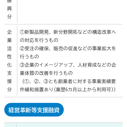
振
商工会
興
目的
事業内容
商工会のあゆみ（沿革）
分
青年部について
女性部について
企
①新製品開発、新分野開拓などの構造改革へ
業
の対応を行うもの
セミナー・講習会情報
活
②受注の確保、販売の促進などの事業拡大を
性
行うもの
いしかわ商工会のインボイス広報
化
③企業のイメージアップ、人材育成などの企
支
業体質の改善を行うもの
援
(①、②、③とも創業者に対する事業実績要
採用情報
分
件緩和措置あり(業歴6カ月以上から利用可))
経済・景気動向調査書
経営革新等支援融資
「富来観光に関するアンケート」調査結果報告