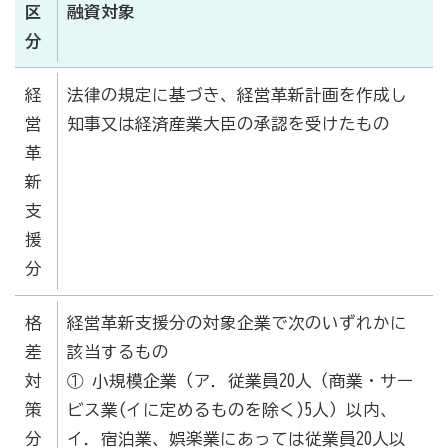
区
融資対象
分
とぎなび（志賀町富来の観光・グルメ情報サイト）
経
法律の規定に基づき、経営革新計画を作成し
営
知事又は経済産業大臣の承認を受けたもの
革
新
支
援
分
格
経営革新支援分の対象企業で次のいずれかに
差
該当するもの
対
① 小規模企業（ア．従業員20人（商業・サー
策
ビス業(イに定めるものを除く)5人）以内、
分
イ．宿泊業、娯楽業にあっては従業員20人以