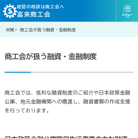
ニ
経営の相談は商工会へ
富来商工会
ュ
ー
HOME
商工会が扱う融資・金融制度
076-204-6830
お問い合わせ
商工会が扱う融資・金融制度
経営相談は商工会に
商工会では、低利な融資制度のご紹介や日本政策金融
補助金・助成金一覧
公庫、地元金融機関への橋渡し、融資書類の作成支援
を行っております。
商工会が扱う融資・金融制度
令和6年能登半島地震等災害に関する支援情報