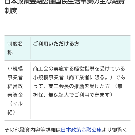
日本政策金融公庫国民生活事業の主な融資
制度
商工会の共済・保険
一つの掛金で貯蓄・生命保障・融資の3つの備え（商工
貯蓄共済）
制度名
ご利用いただける方
死亡保険金(最高6千万円)の掛捨共済・福祉共済「生
称
命」保障
小規模
商工会の実施する経営指導を受けている
石川県中小企業共済協同組合(傷害共済・自動車事故費
用共済）
事業者
小規模事業者（商工業者に限る。）であ
経営改
って、商工会長の推薦を受けた方 （無
従業員の退職金共済制度
善資金
担保、無保証人でご利用できます）
経営者の退職金制度（小規模企業共済）
（マル
取引先の破たんによる連鎖倒産を防ぐ（中小企業倒産防
経）
止共済）
海外PL保険(国内補償は、ビジネス総合保険へ）
その他融資内容等詳細は
日本政策金融公庫
より御覧く