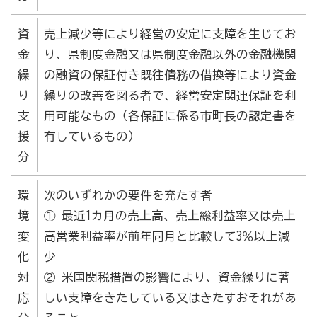
資
売上減少等により経営の安定に支障を生じてお
金
り、県制度金融又は県制度金融以外の金融機関
繰
の融資の保証付き既往債務の借換等により資金
り
繰りの改善を図る者で、経営安定関連保証を利
支
用可能なもの（各保証に係る市町長の認定書を
援
有しているもの）
分
環
次のいずれかの要件を充たす者
境
① 最近1カ月の売上高、売上総利益率又は売上
変
高営業利益率が前年同月と比較して3％以上減
化
少
対
② 米国関税措置の影響により、資金繰りに著
応
しい支障をきたしている又はきたすおそれがあ