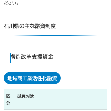
ださい。
病気やケガで働けない場合の所得を補償（休業補償制
度）
全国商工会連合会会員福祉共済「がん」重点補償
石川県の主な融資制度
万が一の「労働災害」と使用者賠償補償がセットの保険
（商工会の業務災害保険）
海外での知財係争による経営リスクから皆様をお守りし
ます（海外知財訴訟費用保険制度）
構造改革支援資金
事業活動のリスクを全て備えた保険（ビジネス総合保
険）
情報漏えいリスクの備えに（情報漏えい保険）
地域商工業活性化融資
商工会のサービス
区
融資対象
経理・記帳代行
分