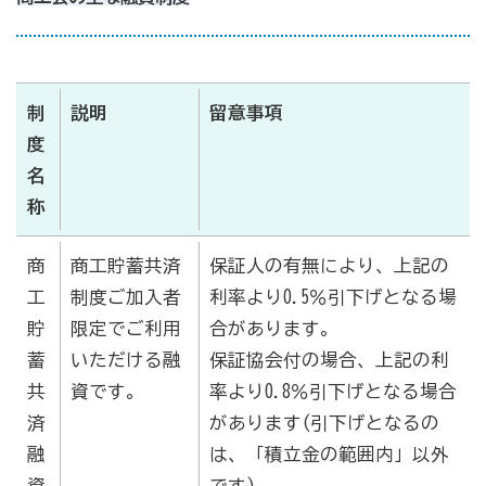
制
説明
留意事項
度
名
称
商
商工貯蓄共済
保証人の有無により、上記の
工
制度ご加入者
利率より0.5％引下げとなる場
貯
限定でご利用
合があります。
蓄
いただける融
保証協会付の場合、上記の利
共
資です。
率より0.8％引下げとなる場合
済
があります(引下げとなるの
融
は、「積立金の範囲内」以外
資
です)。