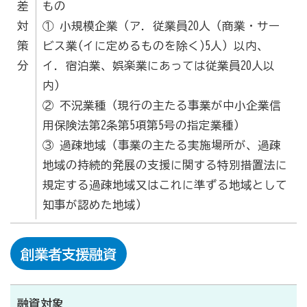
差
もの
対
① 小規模企業（ア．従業員20人（商業・サー
策
ビス業(イに定めるものを除く)5人）以内、
分
イ．宿泊業、娯楽業にあっては従業員20人以
内）
② 不況業種（現行の主たる事業が中小企業信
用保険法第2条第5項第5号の指定業種）
③ 過疎地域（事業の主たる実施場所が、過疎
地域の持続的発展の支援に関する特別措置法に
規定する過疎地域又はこれに準ずる地域として
知事が認めた地域）
創業者支援融資
融資対象