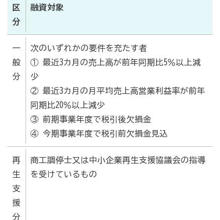
区
融資対象
分
一
次のいずれかの要件を充たす者
般
① 最近3カ月の売上高が前年同期比5％以上減
分
少
② 最近3カ月の月平均売上高営業利益率が前年
同期比20％以上減少
③ 前期事業年度で税引後欠損金
④ 今期事業年度で税引前欠損金見込
再
商工調停士又は中小企業再生支援協議会の指導
生
を受けているもの
支
援
分