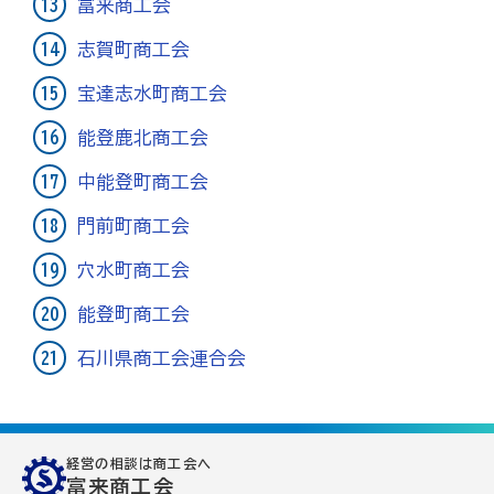
[商工会員限定]初期費用も月額料金も0円!「グーペ」な
富来商工会
ら、ホームページが無料で作れます。
志賀町商工会
メリットがいっぱい、労働保険事務
宝達志水町商工会
能登鹿北商工会
商工会が扱う検定
中能登町商工会
全国商工会珠算検定試験
門前町商工会
リテールマーケティング（販売士）検定試験
穴水町商工会
石川県内の商工会の支援事例
能登町商工会
行きます・聞きます・提案します そして伴走します～
石川県商工会連合会
商工会の支援事例～
会報「商工かが．のと」
経営の相談は商工会へ
富来商工会