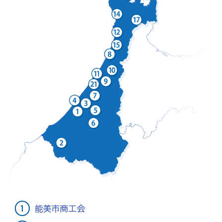
商工会の共済・保険
一つの掛金で貯蓄・生命保障・融資の3つの備え（商工
貯蓄共済）
死亡保険金(最高6千万円)の掛捨共済・福祉共済「生
命」保障
石川県中小企業共済協同組合(傷害共済・自動車事故費
用共済）
従業員の退職金共済制度
経営者の退職金制度（小規模企業共済）
取引先の破たんによる連鎖倒産を防ぐ（中小企業倒産防
止共済）
能美市商工会
海外PL保険(国内補償は、ビジネス総合保険へ）