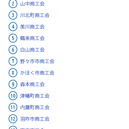
山中商工会
病気やケガで働けない場合の所得を補償（休業補償制
度）
川北町商工会
全国商工会連合会会員福祉共済「がん」重点補償
美川商工会
万が一の「労働災害」と使用者賠償補償がセットの保険
鶴来商工会
（商工会の業務災害保険）
白山商工会
海外での知財係争による経営リスクから皆様をお守りし
ます（海外知財訴訟費用保険制度）
野々市市商工会
事業活動のリスクを全て備えた保険（ビジネス総合保
かほく市商工会
険）
森本商工会
情報漏えいリスクの備えに（情報漏えい保険）
津幡町商工会
内灘町商工会
商工会のサービス
羽咋市商工会
経理・記帳代行