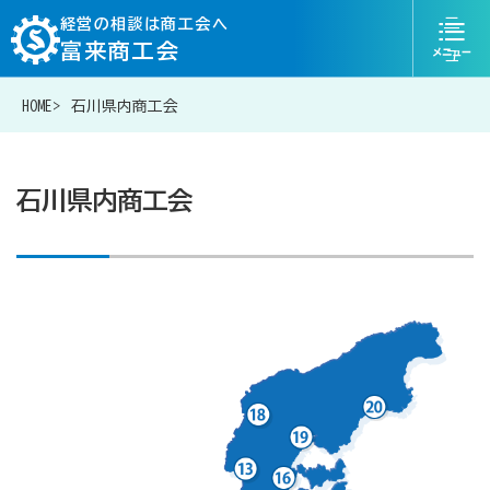
ニ
経営の相談は商工会へ
富来商工会
ュ
ー
HOME
石川県内商工会
076-204-6830
お問い合わせ
石川県内商工会
経営相談は商工会に
補助金・助成金一覧
商工会が扱う融資・金融制度
令和6年能登半島地震等災害に関する支援情報