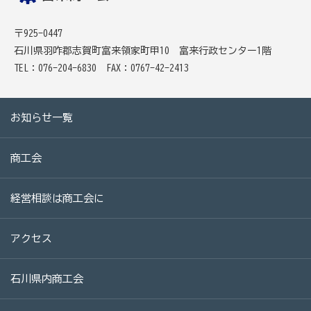
商工会
〒925-0447
目的
事業内容
商工会のあゆみ（沿革）
石川県羽咋郡志賀町富来領家町甲10 富来行政センター1階
青年部について
女性部について
TEL：076-204-6830
FAX：0767-42-2413
セミナー・講習会情報
お知らせ一覧
いしかわ商工会のインボイス広報
商工会
経営相談は商工会に
採用情報
アクセス
経済・景気動向調査書
石川県内商工会
「富来観光に関するアンケート」調査結果報告